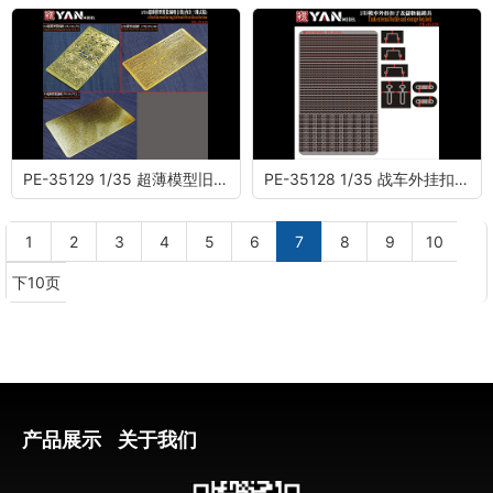
PE-35129 1/35 超薄模型旧化漏喷合集(内含三种式样)
PE-35128 1/35 战车外挂扣子及储物箱锁具
1
2
3
4
5
6
7
8
9
10
下10页
产品展示
关于我们