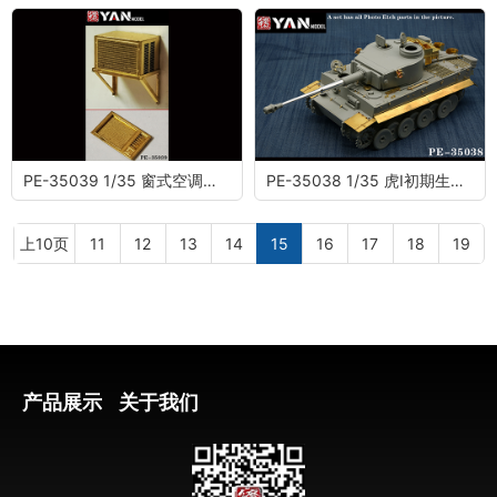
PE-35039 1/35 窗式空调机（内含五台）
PE-35038 1/35 虎I初期生产型蚀刻片(配边境BT-010)
上10页
11
12
13
14
15
16
17
18
19
产品展示
关于我们