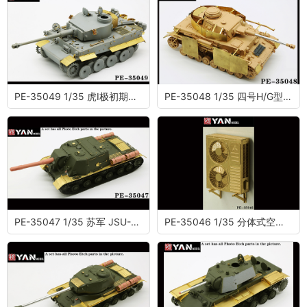
PE-35049 1/35 虎I极初期非洲型蚀刻片(配威龙 6608)
PE-35048 1/35 四号H/G型中型坦克蚀刻片 (配麦田RM5053/RM5046/RM5055)
PE-35047 1/35 苏军 JSU-152重型自行火炮 （配田宫35303）
PE-35046 1/35 分体式空调机（式样二）（内含三台）